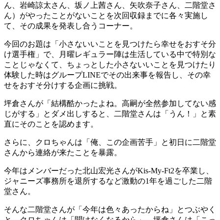
ん、岩崎諒太さん、坂ノ上茜さん、矢吹奈子さん、二階堂さ
ん）がやったことがないことを次回収録までに各々実施し
て、その成果を発表し合うコーナー。
今回のお題は「小さないいことを見つけたら幸せをおすそ分
け選手権」で、月曜レギュラー陣は生活している中で特別な
ことじゃなくて、ちょっとした小さないいことを見つけたり
体験した時はグループLINEでその出来事を報告し、その幸
せをおすそ分けする企画に挑戦。
坪倉さんが「結構酷かったよね。高嗣が全然参加してない感
じがする」とダメ出しすると、二階堂さんは「うん！」と素
直にそのことを認めます。
さらに、クロちゃんは「俺、この企画苦手」と初日に二階堂
さんから連絡が来たことを暴露。
今年はメンバーだった北山宏光さんがKis-My-Ft2を卒業し、
ジャニーズ事務所を退所するなど激動の1年を過ごした二階
堂さん。
そんな二階堂さんが「今年は色々あったからね」とつぶやく
と、クロちゃんは「聞けなくなるから」、坪倉さんは「こっ