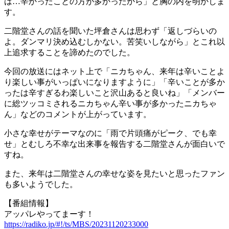
は…辛かったことの方が多かったから」と胸の内を明かしま
す。
二階堂さんの話を聞いた坪倉さんは思わず「返しづらいの
よ。ダンマリ決め込むしかない。苦笑いしながら」とこれ以
上追求することを諦めたのでした。
今回の放送にはネット上で「ニカちゃん、来年は辛いことよ
り楽しい事がいっぱいになりますように」「辛いことが多か
ったは辛すぎるわ楽しいこと沢山あると良いね」「メンバー
に総ツッコミされるニカちゃん辛い事が多かったニカちゃ
ん」などのコメントが上がっています。
小さな幸せがテーマなのに「雨で片頭痛がピーク、でも幸
せ」とむしろ不幸な出来事を報告する二階堂さんが面白いで
すね。
また、来年は二階堂さんの幸せな姿を見たいと思ったファン
も多いようでした。
【番組情報】
アッパレやってまーす！
https://radiko.jp/#!/ts/MBS/20231120233000