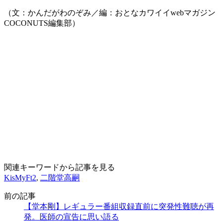
（文：かんだがわのぞみ／編：おとなカワイイwebマガジン
COCONUTS編集部）
関連キーワードから記事を見る
KisMyFt2
,
二階堂高嗣
前の記事
【堂本剛】レギュラー番組収録直前に突発性難聴が再
発。医師の宣告に思い語る