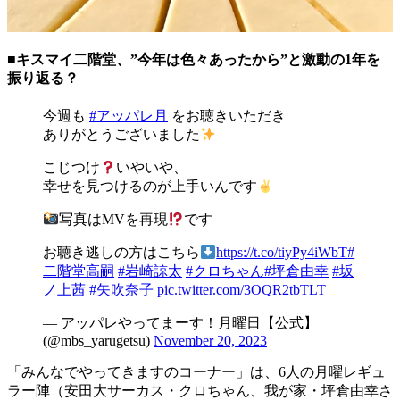
■キスマイ二階堂、”今年は色々あったから”と激動の1年を
振り返る？
今週も
#アッパレ月
をお聴きいただき
ありがとうございました
こじつけ
いやいや、
幸せを見つけるのが上手いんです
写真はMVを再現
です
お聴き逃しの方はこちら
https://t.co/tiyPy4iWbT
#
二階堂高嗣
#岩崎諒太
#クロちゃん
#坪倉由幸
#坂
ノ上茜
#矢吹奈子
pic.twitter.com/3OQR2tbTLT
— アッパレやってまーす！月曜日【公式】
(@mbs_yarugetsu)
November 20, 2023
「みんなでやってきますのコーナー」は、6人の月曜レギュ
ラー陣（安田大サーカス・クロちゃん、我が家・坪倉由幸さ