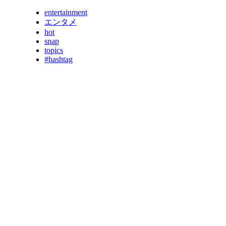
entertainment
エンタメ
hot
snap
topics
#hashtag