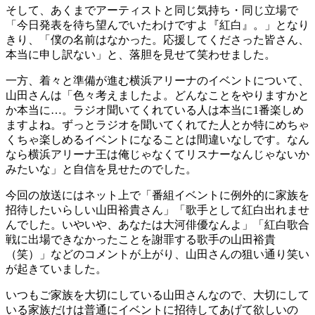
そして、あくまでアーティストと同じ気持ち・同じ立場で
「今日発表を待ち望んでいたわけですよ『紅白』。」となり
きり、「僕の名前はなかった。応援してくださった皆さん、
本当に申し訳ない」と、落胆を見せて笑わせました。
一方、着々と準備が進む横浜アリーナのイベントについて、
山田さんは「色々考えましたよ。どんなことをやりますかと
か本当に…。ラジオ聞いてくれている人は本当に1番楽しめ
ますよね。ずっとラジオを聞いてくれてた人とか特にめちゃ
くちゃ楽しめるイベントになることは間違いなしです。なん
なら横浜アリーナ王は俺じゃなくてリスナーなんじゃないか
みたいな」と自信を見せたのでした。
今回の放送にはネット上で「番組イベントに例外的に家族を
招待したいらしい山田裕貴さん」「歌手として紅白出れませ
んでした。いやいや、あなたは大河俳優なんよ」「紅白歌合
戦に出場できなかったことを謝罪する歌手の山田裕貴
（笑）」などのコメントが上がり、山田さんの狙い通り笑い
が起きていました。
いつもご家族を大切にしている山田さんなので、大切にして
いる家族だけは普通にイベントに招待してあげて欲しいの