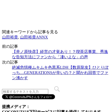
関連キーワードから記事を見る
山田裕貴
,
山田裕貴ANNX
前の記事
【井ノ原快彦】経営の才覚あり！？喫茶店事業、秀逸
な告知方法にファンから「凄いよな」の声
次の記事
絶滅危惧種ムキムキ色黒系LDH【数原龍友】ひとりぼ
っち…GENERATIONSが辛いの？と聞かれ回答でファ
ン沸かす
提携メディア：
COCONUTSは下記サービスに記事を提供しております。