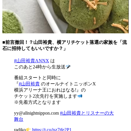
■前言撤回！？山田裕貴、横アリチケット落選の家族を「流
石に招待してもいいですか？」
#山田裕貴ANNX
は
このあと24時から生放送
番組スタートと同時に
『
#山田裕貴
のオールナイトニッポンX
横浜アリーナ王におれはなる!』の
チケット2次先行を実施します
※先着方式となります
yy@allnightnippon.com
#山田裕貴とリスナーの大
舞台
radiko
https://t.co/jsz7tfe2P1