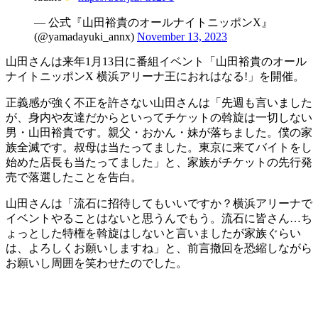
— 公式『山田裕貴のオールナイトニッポンX』
(@yamadayuki_annx)
November 13, 2023
山田さんは来年1月13日に番組イベント「山田裕貴のオール
ナイトニッポンX 横浜アリーナ王におれはなる!」を開催。
正義感が強く不正を許さない山田さんは「先週も言いました
が、身内や友達だからといってチケットの斡旋は一切しない
男・山田裕貴です。親父・おかん・妹が落ちました。僕の家
族全滅です。叔母は当たってました。東京に来てバイトをし
始めた店長も当たってました」と、家族がチケットの先行発
売で落選したことを告白。
山田さんは「流石に招待してもいいですか？横浜アリーナで
イベントやることはないと思うんでもう。流石に皆さん…ち
ょっとした特権を斡旋はしないと言いましたが家族ぐらい
は、よろしくお願いしますね」と、前言撤回を恐縮しながら
お願いし周囲を笑わせたのでした。