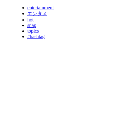
entertainment
エンタメ
hot
snap
topics
#hashtag