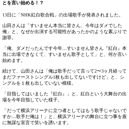
とを言い始める！？
13日に「NHK紅白歌合戦」の出場歌手が発表されました。
山田さんは「すいません本当に皆さん、今年はダメでした
俺」と、なぜか出演する可能性があったかのような素ぶりで
謝罪。
「俺、ダメだったんです今年…すいません皆さん『紅白』本
当に出場できなくて、すいません歌手として」と、何か言い
始めます。
続けて、山田さんは「俺は歌手だって言って2〜3ヶ月経って
まだファーストシングル1枚も出してないですけど」と、シ
ングルを１枚も出していない模様。
「目指してはいました『紅白』」と、紅白という大舞台の出
場を今年目指していた様子。
「だって横浜アリーナに立つ者としてはもう歌手じゃないで
すか…歌手だ俺は！」と、横浜アリーナの舞台に立つ事を盾
に無謀な宣言で笑いを誘います。