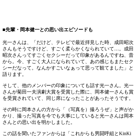
■先輩・岡本健一との思い出エピソードも
光一さんは、「だけど、テレビで最近拝見した時、成田昭次
さんもそうですけど、すごく柔らかくなられていて…。成田
昭次さんってすごくセクシーだって印象があるんですね、昔
から。今、すごく大人になられていて、あの感じもまたセク
シーだなって。なんかすごいなぁって思って観てました」と
語ります。
そして、他のメンバーの印象についても話す光一さん。光一
さんが菊田一夫演劇大賞を受賞した際に、岡本健一さんも賞
を受賞されていて、同じ席になったことがあったそうです。
その時に岡本さんの方から「（写真を）撮ろうぜ」と声がか
かり、撮った写真を今でも大事にしていると光一さんは岡本
さんとの思い出を明かしました。
この話を聞いたファンからは「これからも男闘呼組とKinKi