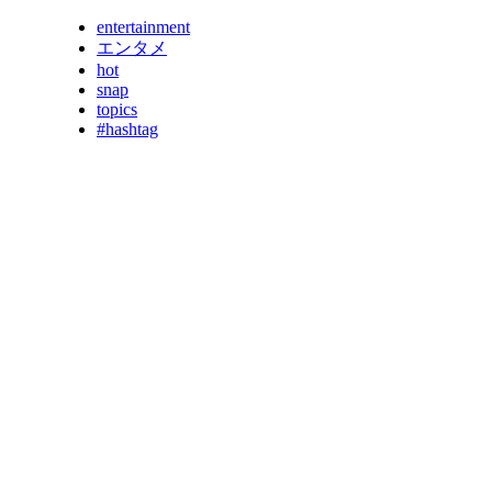
entertainment
エンタメ
hot
snap
topics
#hashtag