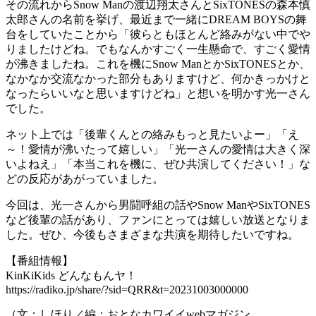
その流れからSnow Manの渡辺翔太さんとSixTONESの森本慎
太郎さんの名前を挙げ、最近まで一緒にDREAM BOYSの舞
台をしていたことから「彼らともほとんど絡みがない中でや
りましたけどね。でもなんかすごく一生懸命で、すごく愛情
が沸きましたね。これを機にSnow ManとかSixTONESとか、
なかなか交流なかった部分もありますけど、何かきっかけと
なったらいいなと思いますけどね」と想いを明かす光一さん
でした。
ネット上では「後輩くんとの絡みもっと見たいよー」「え
～！愛情が沸いたって嬉しい」「光一さんの愛情は大きく深
いよねえ」「本当これを機に、ぜひ共演してください！」な
どの反応があがっていました。
今回は、光一さんから男闘呼組の話やSnow ManやSixTONES
など後輩の話があり、ファンにとっては嬉しい放送となりま
した。ぜひ、今後もさまざまな共演を期待したいですね。
【番組情報】
KinKiKids どんなもんヤ！
https://radiko.jp/share/?sid=QRR&t=20231003000000
（文：しほり／編：おとなカワイイwebマガジン