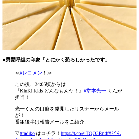
■男闘呼組の印象「とにかく恐ろしかったです」
≪
#レコメン
！≫
この後、24:05頃からは
『KinKi Kids どんなもんヤ！』
#堂本光一
くんが
担当！
光一くんの口癖を発見したリスナーからメール
が！
番組後半は報告メールをご紹介。
▽
#radiko
はコチラ！
https://t.co/eiTQO3Rndf
#どん