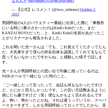
なもんヤ
#doya
https://t.co/tgs5PbQmq3
— 【公式】レコメン！ (@reco_oshirase)
October 2,
2023
男闘呼組の4人がバラエティー番組に出演した際に「事務所
にいる時に1番小さかったのはKinKi Kidsだった。まだ
KANZAI BOYAだった」と、KinKi Kidsの名前があがったこ
とがリスナーから報告されました。
これを聞いた光一さんは「でも、これ覚えてくださってたん
だ。大先輩すぎて僕らの存在自体を認識してくれてるなんて
思ってもいなかったですからね」と感動した様子で話しま
す。
光一さんが男闘呼組との思い出で印象に残っているのは、
NHKホールで一緒になった時のこと。
「ご一緒したって言ったって、会話も何もなかったですけ
ど。とにかく恐ろしかったです。この言い方語弊あるように
感じたら嫌ですけど（笑）僕なんかもよく言われるんです
よ。怖い、怖かったとかね。それは違うっていうか、スーパ
ースターすぎて。しかも男闘呼組ってロックでしたから、見