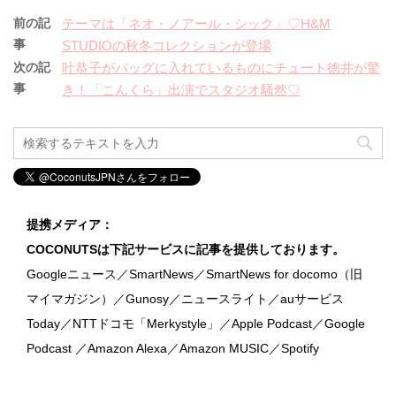
前の記
テーマは「ネオ・ノアール・シック」♡H&M
事
STUDIOの秋冬コレクションが登場
次の記
叶恭子がバッグに入れているものにチュート徳井が驚
事
き！「こんくら」出演でスタジオ騒然♡
提携メディア：
COCONUTSは下記サービスに記事を提供しております。
Googleニュース／SmartNews／SmartNews for docomo（旧
マイマガジン）／Gunosy／ニュースライト／auサービス
Today／NTTドコモ「Merkystyle」／Apple Podcast／Google
Podcast ／Amazon Alexa／Amazon MUSIC／Spotify