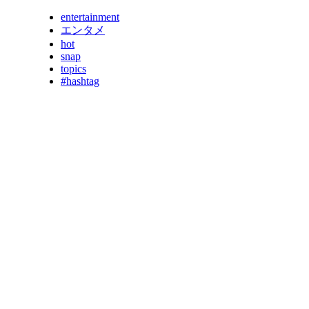
entertainment
エンタメ
hot
snap
topics
#hashtag