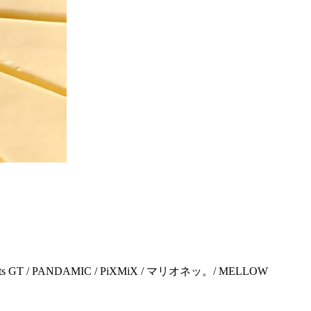
s GT / PANDAMIC / PiXMiX / マリオネッ。/ MELLOW