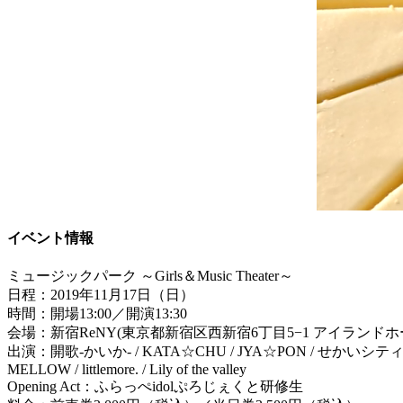
イベント情報
ミュージックパーク ～Girls＆Music Theater～
日程：2019年11月17日（日）
時間：開場13:00／開演13:30
会場：新宿ReNY(東京都新宿区西新宿6丁目5−1 アイランドホー
出演：開歌-かいか- / KATA☆CHU / JYA☆PON / せかいシティ/ SOL
MELLOW / littlemore. / Lily of the valley
Opening Act：ふらっぺidolぷろじぇくと研修生