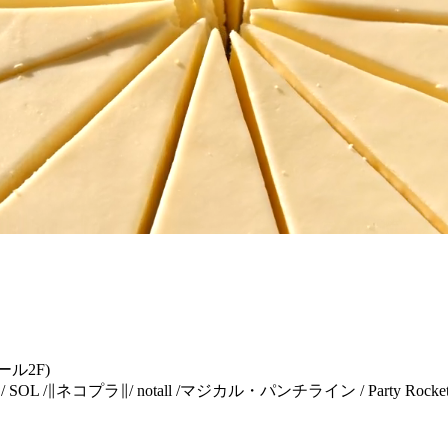
ル2F)
 /∥ネコプラ∥/ notall /マジカル・パンチライン / Party Rocket