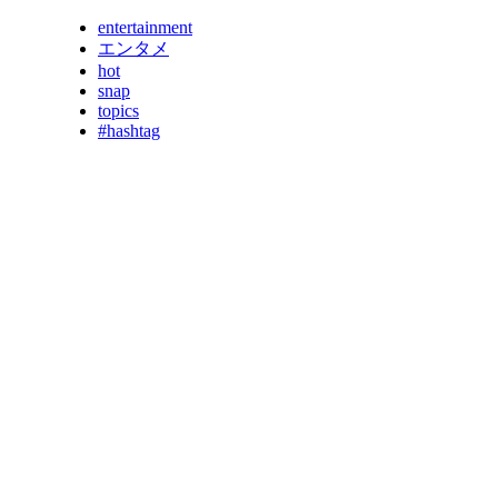
entertainment
エンタメ
hot
snap
topics
#hashtag