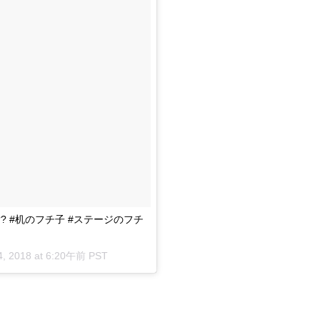
 #机のフチ子 #ステージのフチ
, 2018 at 6:20午前 PST