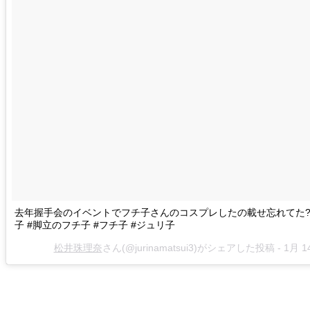
去年握手会のイベントでフチ子さんのコスプレしたの載せ忘れてた??
子 #脚立のフチ子 #フチ子 #ジュリ子
松井珠理奈
さん(@jurinamatsui3)がシェアした投稿 -
1月 14